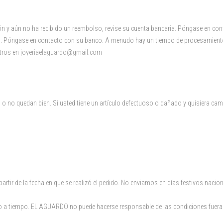
y aún no ha recibido un reembolso, revise su cuenta bancaria. Póngase en conta
so. Póngase en contacto con su banco. A menudo hay un tiempo de procesamiento
otros en
joyeriaelaguardo@gmail.com
 no quedan bien. Si usted tiene un artículo defectuoso o dañado y quisiera camb
rtir de la fecha en que se realizó el pedido. No enviamos en días festivos nacion
o a tiempo. EL AGUARDO no puede hacerse responsable de las condiciones fuera d