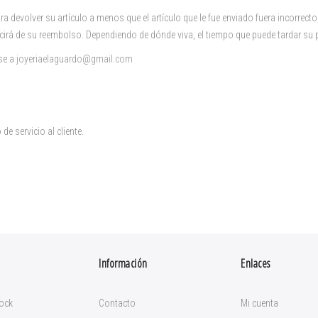
a devolver su artículo a menos que el artículo que le fue enviado fuera incorrec
cirá de su reembolso. Dependiendo de dónde viva, el tiempo que puede tardar su p
ase a
joyeriaelaguardo@gmail.com
e servicio al cliente.
Información
Enlaces
ock
Contacto
Mi cuenta