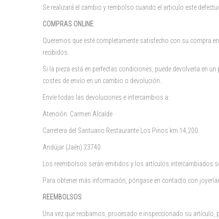
Se realizará el cambio y rembolso cuando el articulo este defect
COMPRAS ONLINE
Queremos que esté completamente satisfecho con su compra en EL 
recibidos.
Si la pieza está en perfectas condiciones, puede devolverla en u
costes de envío en un cambio o devolución..
Envíe todas las devoluciones e intercambios a:
Atención: Carmen Alcalde
Carretera del Santuario Restaurante Los Pinos km 14,200
Andújar (Jaén) 23740
Los reembolsos serán emitidos y los artículos intercambiados se
Para obtener más información, póngase en contacto con
joyerí
REEMBOLSOS
Una vez que recibamos, procesado e inspeccionado su artículo,