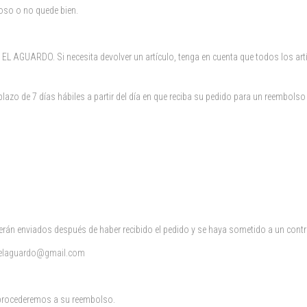
uoso o no quede bien.
AGUARDO. Si necesita devolver un artículo, tenga en cuenta que todos los artíc
n plazo de 7 días hábiles a partir del día en que reciba su pedido para un reem
rán enviados después de haber recibido el pedido y se haya sometido a un contro
aelaguardo@gmail.com
 procederemos a su reembolso.