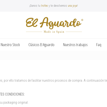
¡Danos tu
trofeo
y te devolvemos
una joya
!
Nuestro Stock
Clásicos El Aguardo
Nuestros trabajos
Faq
s, por ello tratamos de facilitar nuestros procesos de compra. A continuación 
TES CONDICIONES:
su packaging original.