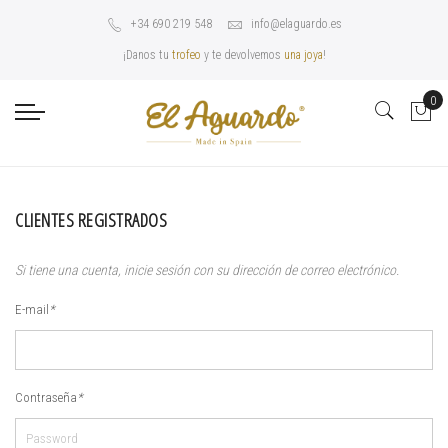
+34 690 219 548
info@elaguardo.es
¡Danos tu
trofeo
y te devolvemos
una joya
!
0
CLIENTES REGISTRADOS
Si tiene una cuenta, inicie sesión con su dirección de correo electrónico.
E-mail
*
Contraseña
*