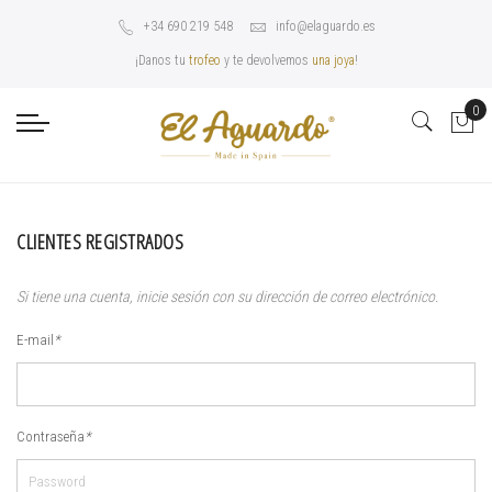
+34 690 219 548
info@elaguardo.es
¡Danos tu
trofeo
y te devolvemos
una joya
!
0
CLIENTES REGISTRADOS
Si tiene una cuenta, inicie sesión con su dirección de correo electrónico.
E-mail
*
Contraseña
*