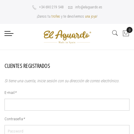
+34 690 219 548
info@elaguardo.es
¡Danos tu
trofeo
y te devolvemos
una joya
!
0
CLIENTES REGISTRADOS
Si tiene una cuenta, inicie sesión con su dirección de correo electrónico.
E-mail
*
Contraseña
*